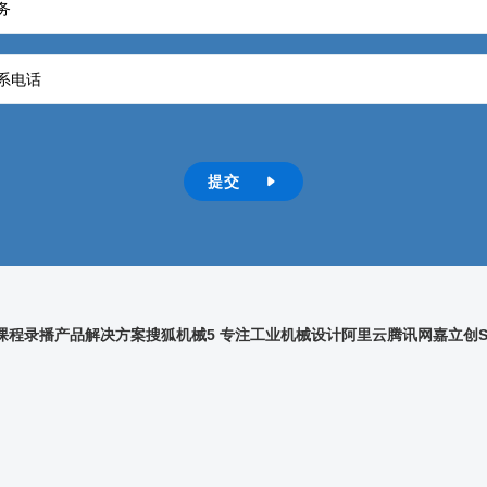
务
系电话
提交

训课程录播
产品解决方案
搜狐
机械5 专注工业机械设计
阿里云
腾讯网
嘉立创