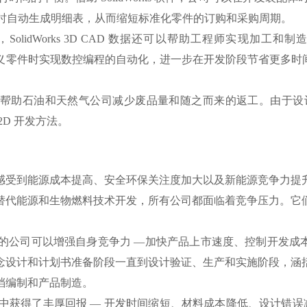
发装配体时自动生成明细表，从而缩短标准化零件的订购和采购周期。
dWorks 3D CAD 数据还可以帮助工程师实现加工和制造的
生产自定义零件时实现数控编程的自动化，进一步在开发阶段节省更多时间
件还可帮助石油和天然气公司减少废品量和随之而来的返工。由于设计
D 开发方法。
受到能源成本提高、安全环保关注度加大以及新能源竞争力提
替代能源和生物燃料技术开发，所有公司都面临着竞争压力。它
平台，您的公司可以增强自身竞争力 —加快产品上市速度、控制开发成本
念设计和计划书准备阶段一直到设计验证、生产和实施阶段，涵
档编制和产品制造。
投资中获得了丰厚回报 — 开发时间缩短、材料成本降低、设计错误减