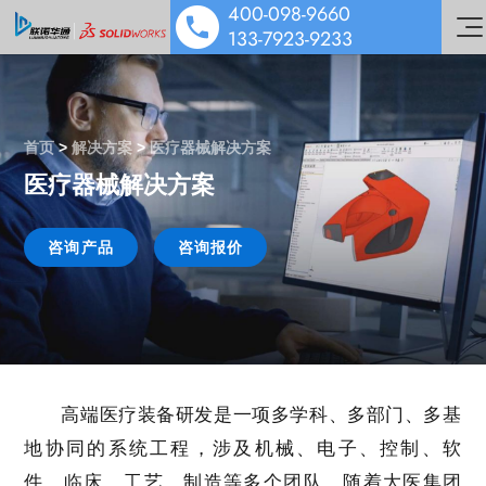
400-098-9660
133-7923-9233
首页
>
解决方案
>
医疗器械解决方案
医疗器械解决方案
SOLIDWORKS 设计
多学科仿真
咨询产品
咨询报价
工业设备解决方案
数据管理协作
医疗器械解决方案
机电协同一体化
行业解决方案&应用案例
泵阀行业解决方案
数字化营销
技术培训服务
汽车零部件解决方案
公司动态
高端医疗装备研发是一项多学科、多部门、多基
技术服务
能源与材料解决方案
技术交流
地协同的系统工程，涉及机械、电子、控制、软
公司介绍
件、临床、工艺、制造等多个团队。随着大医集团
行业案例