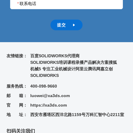
*
联系电话
提交

友情链接：
百度
SOLIDWORKS代理商
SOLIDWORKS培训课程录播
产品解决方案
搜狐
机械5 专注工业机械设计
阿里云
腾讯网
嘉立创
SOLIDWORKS
服务热线：
400-098-9660
邮 箱：
luowei@xa3ds.com
官 网：
https://xa3ds.com
地 址：
西安市雁塔区西沣北路1159号万科汇智中心2211室
扫码关注我们