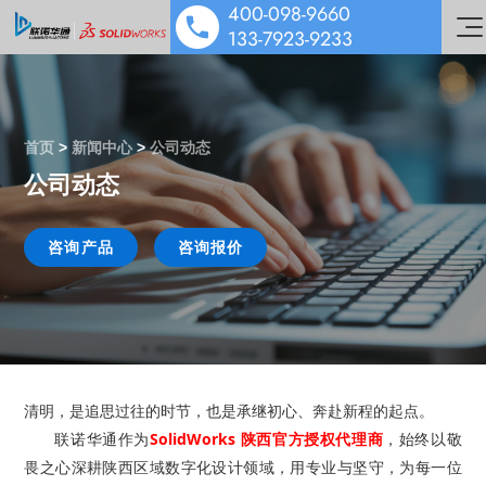
400-098-9660
133-7923-9233
首页
>
新闻中心
>
公司动态
公司动态
SOLIDWORKS 设计
多学科仿真
咨询产品
咨询报价
工业设备解决方案
数据管理协作
医疗器械解决方案
机电协同一体化
行业解决方案&应用案例
泵阀行业解决方案
数字化营销
技术培训服务
汽车零部件解决方案
公司动态
清明，是追思过往的时节，也是承继初心、奔赴新程的起点。
技术服务
SolidWorks 陕西官方授权代理商
能源与材料解决方案
技术交流
联诺华通作为
，始终以敬
公司介绍
畏之心深耕陕西区域数字化设计领域，用专业与坚守，为每一位
行业案例