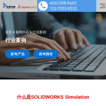
400-098-9660
133-7923-9233
首页
>
新闻中心
>
行业案例
行业案例
SOLIDWORKS 设计
多学科仿真
咨询产品
咨询报价
工业设备解决方案
数据管理协作
医疗器械解决方案
机电协同一体化
行业解决方案&应用案例
泵阀行业解决方案
数字化营销
技术培训服务
汽车零部件解决方案
公司动态
技术服务
能源与材料解决方案
技术交流
什么是SOLIDWORKS Simulation
公司介绍
行业案例