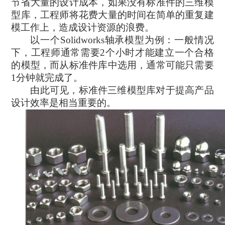
节省大量的设计成本，如果没有标准件的三维模
就业机会
型库，工程师将花费大量的时间在简单的重复建
模工作上，造成设计资源的浪费。
企业文化
以一个
Solidworks
轴承模型为例：
一般情况
下，
工程师通常需要
2个小时才能建立一个合格
的模型，而从标准件库中选用，
通常可能
只需要
1分钟
就完成了
。
由此可见，标准件三维模型库对于提高产品
设计效率是相当重要的。