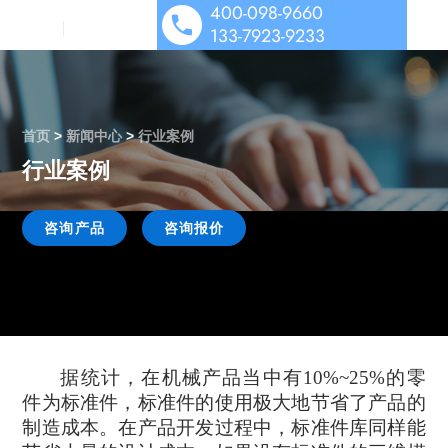
400-098-9660
133-7923-9233
首页
>
新闻中心
>
行业案例
行业案例
SOLIDWORKS 设计
多学科仿真
咨询产品
咨询报价
工业设备解决方案
数据管理协作
医疗器械解决方案
机电协同一体化
行业解决方案&应用案例
泵阀行业解决方案
数字化营销
技术培训服务
汽车零部件解决方案
公司动态
据统计，
在
机械产品
当中
有
10%~25%的零
技术服务
件为标准件，标准件的使用极大地节省
了
产品的
能源与材料解决方案
技术交流
公司介绍
制造成本。在产品开发过程中
，
标准件库同样能
行业案例