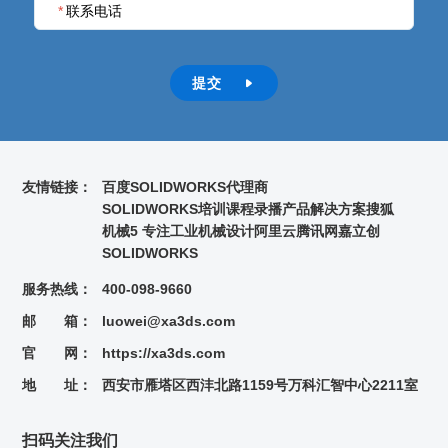
*
联系电话
提交

友情链接：
百度
SOLIDWORKS代理商
SOLIDWORKS培训课程录播
产品解决方案
搜狐
机械5 专注工业机械设计
阿里云
腾讯网
嘉立创
SOLIDWORKS
服务热线：
400-098-9660
邮 箱：
luowei@xa3ds.com
官 网：
https://xa3ds.com
地 址：
西安市雁塔区西沣北路1159号万科汇智中心2211室
扫码关注我们