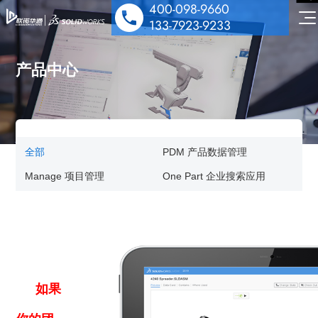
400-098-9660
133-7923-9233
产品中心
SOLIDWORKS 设计
全部
PDM 产品数据管理
多学科仿真
工业设备解决方案
Manage 项目管理
One Part 企业搜索应用
数据管理协作
医疗器械解决方案
机电协同一体化
行业解决方案&应用案例
泵阀行业解决方案
数字化营销
技术培训服务
汽车零部件解决方案
公司动态
技术服务
能源与材料解决方案
技术交流
如果
公司介绍
行业案例