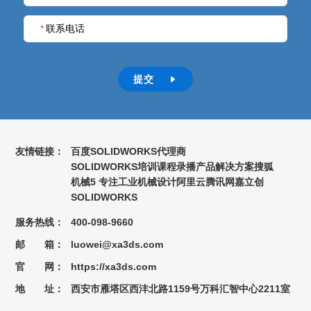
*
联系电话
提交

友情链接：
百度
SOLIDWORKS代理商
SOLIDWORKS培训课程录播
产品解决方案
搜狐
机械5 专注工业机械设计
阿里云
腾讯网
嘉立创
SOLIDWORKS
服务热线：
400-098-9660
邮 箱：
luowei@xa3ds.com
官 网：
https://xa3ds.com
地 址：
西安市雁塔区西沣北路1159号万科汇智中心2211室