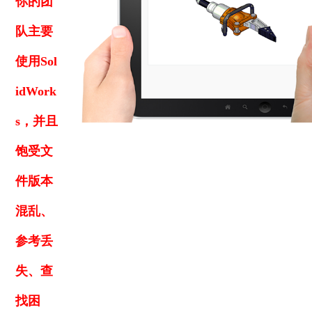
你的团
就业机会
队主要
企业文化
使用Sol
idWork
s，并且
饱受文
件版本
混乱、
参考丢
失、查
找困