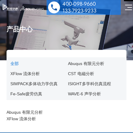
400-098-9660
133-7923-9233
产品中心
SOLIDWORKS 设计
全部
Abuqus 有限元分析
多学科仿真
工业设备解决方案
XFlow 流体分析
CST 电磁分析
数据管理协作
SIMPACK多体动力学仿真
ISIGHT多学科仿真流程
医疗器械解决方案
机电协同一体化
行业解决方案&应用案例
Fe-Safe疲劳仿真
WAVE-6 声学分析
泵阀行业解决方案
数字化营销
技术培训服务
汽车零部件解决方案
公司动态
Abuqus 有限元分析
技术服务
XFlow 流体分析
能源与材料解决方案
技术交流
公司介绍
行业案例