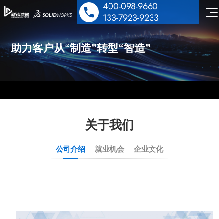
400-098-9660
133-7923-9233
助力客户从“制造”转型“智造”
SOLIDWORKS 设计
多学科仿真
工业设备解决方案
关于我们
数据管理协作
医疗器械解决方案
机电协同一体化
行业解决方案&应用案例
公司介绍
就业机会
企业文化
泵阀行业解决方案
数字化营销
技术培训服务
汽车零部件解决方案
公司动态
技术服务
能源与材料解决方案
技术交流
公司介绍
行业案例